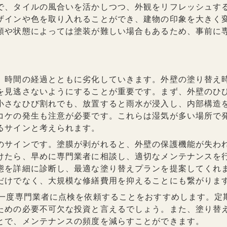
で、タイルの風合いを活かしつつ、外観をリフレッシュす
ザインや色を取り入れることができ、建物の印象を大きく
類や状態によっては塗装が難しい場合もあるため、事前に
】
、時間の経過とともに劣化していきます。外壁の塗り替え
を見逃さないようにすることが重要です。まず、外壁のひ
小さなひび割れでも、放置すると雨水が浸入し、内部構造
コケの発生も注意が必要です。これらは湿気が多い場所で
るサインと考えられます。
のサインです。塗膜が剥がれると、外壁の保護機能が失わ
けたら、早めに専門業者に相談し、適切なメンテナンスを
態を詳細に診断し、最適な塗り替えプランを提案してくれ
だけでなく、大規模な修繕費用を抑えることにも繋がりま
、一度専門業者に点検を依頼することをおすすめします。定
ための必要不可欠な投資と言えるでしょう。また、塗り替
とで、メンテナンスの頻度を減らすことができます。