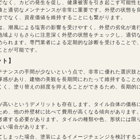
でなく、カビの発生を促し、健康被害を引き起こす可能性
検と適切なメンテナンスが非常に重要です。外壁の状態を
けでなく、資産価値を維持することにも繋がります。
は、潮風による塩害の影響を受けやすく、外壁の劣化が進
地域よりもさらに注意深く外壁の状態をチェックし、適切
められます。専門業者による定期的な診断を受けることで
ことが可能です。
ット】
テナンスの手間が少ないという点で、非常に優れた選択肢
厚感があり、建物の美観を長期間にわたって維持すること
くく、塗り替えの頻度を抑えることができるため、長期的
。
が高いというデメリットも存在します。タイル自体の価格
ため、他の外壁材に比べて費用が高くなる傾向があります
考慮する必要があります。タイルの種類や色、形状には限
ない場合があります。
てしまった場合、塗装によるイメージチェンジを検討する