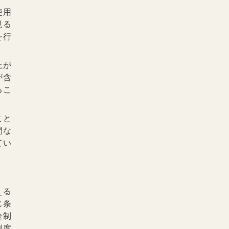
使用
見る
を行
上が
が含
るこ
こと
間な
てい
える
じ条
金制
制度