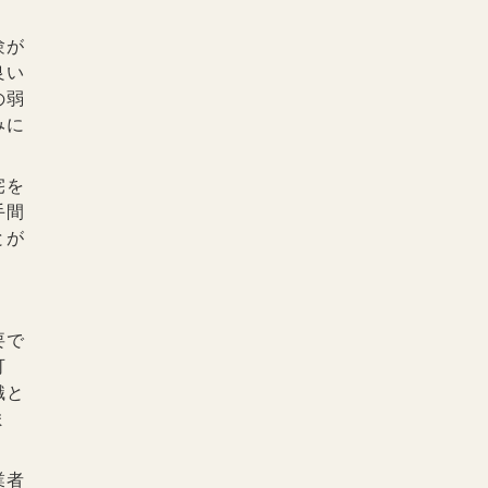
験が
良い
の弱
みに
宅を
手間
とが
要で
可
識と
ま
業者