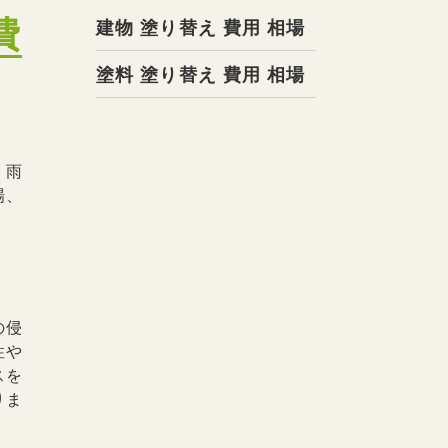
費
建物 塗り替え 費用 相場
塗料 塗り替え 費用 相場
、雨
場、
の侵
性や
スを
りま