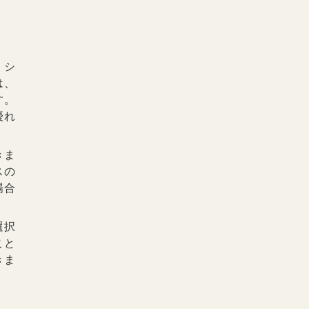
、シ
は、
す。
優れ
きま
スの
場合
選択
こと
きま