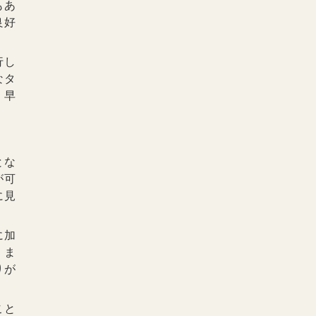
もあ
良好
行し
なタ
、早
とな
が可
に見
に加
。ま
りが
こと