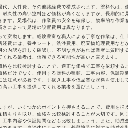
場代、人件費、その他諸経費で構成されます。塗料代は、
。耐久性の高い塗料ほど価格が高くなりますが、長期的に
きます。足場代は、作業員の安全を確保し、効率的な作業
高さによって足場の設置費用は異なります。
って変動します。経験豊富な職人による丁寧な作業は、仕
諸経費には、養生シート、洗浄費用、廃棄物処理費用など
用の内訳を詳しく確認し、不明な点があれば業者に質問す
てくれる業者は、信頼できる可能性が高いと言えます。
価格を比較検討することで、適正な価格で工事を依頼する
価格だけでなく、使用する塗料の種類、工事内容、保証期
には注意が必要です。手抜き工事や低品質な塗料を使用し
の高い工事を提供してくれる業者を選びましょう。
ますが、いくつかのポイントを押さえることで、費用を抑
見積もりを取り、価格を比較検討することが大切です。同
、工事内容や保証期間なども比較しましょう。また、助成
ができます。自治体によっては、外壁塗装に対する助成金