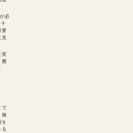
術が必
に十
重要
に見
を実
、費
ま
とで
。施
判を
きる