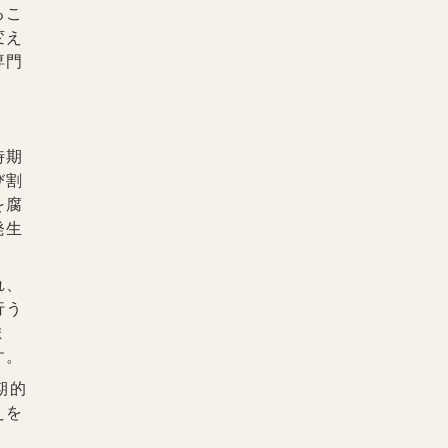
るこ
変え
専門
時期
び割
を腐
発生
れ、
行う
ま
す。
期的
えを