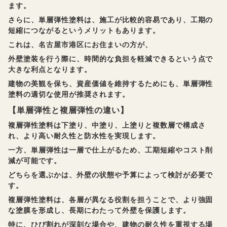
ます。
さらに、単層弾性塗料は、施工が比較的容易であり、工期の
短縮につながるというメリットもあります。
これは、名古屋市港区にお住まいの方が、
外壁塗装を行う際に、時間的な負担を軽減できるという点で
大きな利点となります。
建物の美観を保ち、資産価値を維持するためにも、単層弾性
塗料の適切な使用が推奨されます。
【単層弾性と複層弾性の違い】
複層弾性塗料は下塗り、中塗り、上塗りと複数層で構成さ
れ、より高い耐久性と防水性を実現します。
一方、単層弾性は一層で仕上がるため、工期短縮やコスト削
減が可能です。
どちらを選ぶかは、外壁の状態や予算によって検討が必要で
す。
複層弾性塗料は、各層が異なる役割を担うことで、より強固
な塗膜を形成し、長期にわたって外壁を保護します。
特に、ひび割れが深刻な場合や、建物の耐久性を重視する場