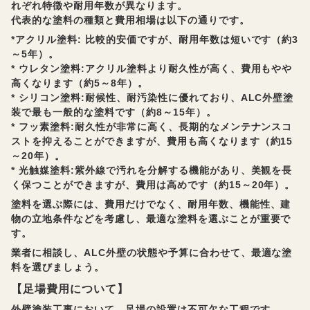
れぞれ特徴や耐用年数が異なります。
代表的な塗料の種類と費用相場は以下の通りです。
*アクリル塗料: 比較的安価ですが、耐用年数は短いです（約3
～5年）。
* ウレタン塗料:アクリル塗料より耐久性が高く、費用もやや
高くなります（約5～8年）。
* シリコン塗料:耐候性、耐汚染性に優れており、ALC外壁塗
装で最も一般的な塗料です（約8～15年）。
* フッ素塗料:耐久性が非常に高く、長期的なメンテナンスコ
ストを抑えることができますが、費用も高くなります（約15
～20年）。
* 光触媒塗料:紫外線で汚れを分解する機能があり、美観を長
く保つことができますが、費用は高めです（約15～20年）。
塗料を選ぶ際には、費用だけでなく、耐用年数、機能性、建
物の立地条件などを考慮し、最適な塗料を選ぶことが重要で
す。
業者に相談し、ALC外壁の状態や予算に合わせて、最適な塗
料を選びましょう。
【足場費用について】
外壁塗装工事において、足場の設置は不可欠な工程です。