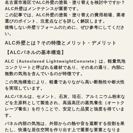
名古屋市港区でALC外壁の塗装・塗り替えを検討中ですか？
ALC外壁はメンテナンスが重要です。
この記事では、ALC外壁の塗装・塗り替えの費用相場、業者
選びのポイント、注意点などを詳しく解説します。
後悔しない外壁リフォームのために、ぜひ参考にしてくださ
い。
ALC外壁とは？その特徴とメリット・デメリット
【ALCパネルの基本構造】
ALC（Autoclaved LightweightConcrete）は、軽量気泡
コンクリートと呼ばれる建材であり、その名の通り、内部に
無数の気泡を含んでいるのが特徴です。
この気泡構造により、軽量でありながら高い断熱性や耐火性
を実現しています。
ALCパネルは、セメント、石灰、珪石、アルミニウム粉末な
どを主原料として製造され、高温高圧の蒸気養生（オートク
レーブ養生）を行うことで、安定した品質と強度を得ていま
す。
パネル内部の気泡は、外部からの熱や音を遮断する役割を果
たし、快適な居住空間を作り出す上で重要な要素となりま